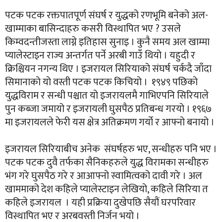
पटक पटक रक्तपातपूर्ण संघर्ष र युद्धको रणभूमि बनेको अल-
खाम्माका बासिन्दाहरु कसरी विस्थापित भए ? उसले
किम्वदन्तीजस्ता लाग्ने इतिहास सुनाइ । कुनै समय अल खाम्मा
प्यालेस्टाइन राज्य अन्तर्गत पर्ने अरबी गाउँ थियो । यहुदी र
क्रिश्चियन नगन्य थिए । इजरायल सिरियाको संघर्ष चर्कदै जाँदा
सिमानाको यो वस्ती पटक पटक किचियो । १९४९ पछिको
युद्धविराम र सन्धी पश्चात यो इजरायलमै गाभिएपनि सिरियाले
पुन कब्जा जमायो र इजरायली घुसपैठ प्रतिबन्ध गरयो । १९६७
मा इजरायलले फेरी यस क्षेत्र अतिक्रमण गर्यो र आफ्नो बनायो ।
इजरायल सिरियाबीच अनेक संघर्षहरु भए, सन्धीहरु पनि भए ।
पटक पटक दुवै तर्फका सैनिकहरुले युद्ध विरामका सन्धीहरु
भंग गरे घुसपैठ गरे र आआफ्नो स्वामित्वको दावी गरे । अल
खाममाको देश कहिले प्यालेस्टाइन लेखियो, कहिले सिरिया त
कहिले इजरायल । यही प्रक्रिया दुखेपछि सैयौं घरपरिवार
विस्थापित भए र अरबवस्ती निर्जन भयो ।