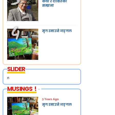
कथा र दीक्षितको
सम्झना
मृग रमाउने जङ्गल
SLIDER
n
MUSINGS !
3 Years Ago
मृग रमाउने जङ्गल