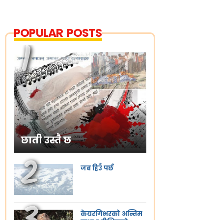
POPULAR POSTS
छाती उस्तै छ
जब हिउँ पर्छ
केयरगिभरको अन्तिम