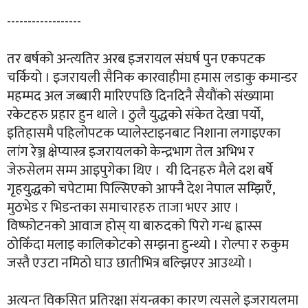
------------------
तर बर्षको अन्त्यतिर अरब इजरायल संघर्ष पुन एकपटक
चर्कियो । इजरायली सैनिक कारवाहीमा हमास लडाकु कमान्डर
महम्मद अल जब्बारी मारिएपछि दिनदिनै सैयौंको संख्यामा
रकेटहरु प्रहार हुन थाले । ठुलै युद्धको संकेत देखा पर्यो,
इतिहासमै पहिलोपटक प्यालेस्टाइनबाट निशाना लगाइएका
लांग रेञ्ज क्षेप्यास्त्र इजरायलको केन्द्रभाग तेल अभिभ र
जेरुसेलम सम्म आइपुगेका थिए । यी दिनहरु मैले दश बर्षे
गृहयुद्धको चपेटामा पिल्सिएको आफ्नै देश नेपाल सम्झिएँ,
मुठभेड र भिडन्तका समाचारहरु ताजा भएर आए ।
विष्फोटनको आवाज होस् या बारुदको पिरो गन्ध ह्वास्स
ठोकिँदा मलाइ कालिकोटको सम्झना हुन्थ्यो । रोल्पा र रुकुम
जस्तै एउटा नमिठो घाउ छातीभित्र बल्झिएर आउथ्यो ।
अत्यन्त विकसित प्रतिरक्षा संयन्त्रका कारण त्यसले इजरायलमा