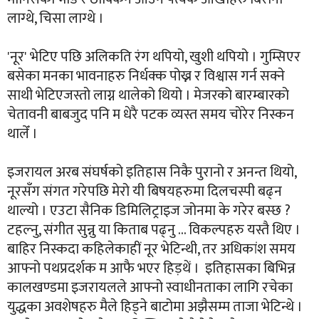
लाग्थे, चिसा लाग्थे ।
'नूर' भेटिए पछि अलिकति रंग थपियो, खुशी थपियो । गुम्सिएर
बसेका मनका भावनाहरु निर्धक्क पोख्न र विश्वास गर्न सक्ने
साथी भेटिएजस्तो लाग्न थालेको थियो । मेजरको बारम्बारको
चेतावनी बाबजुद पनि म धेरै पटक व्यस्त समय चोरेर निस्कन
थालेँ ।
इजरायल अरब संघर्षको इतिहास निकै पुरानो र अनन्त थियो,
नूरसँग संगत गरेपछि मेरो यी बिषयहरुमा दिलचस्पी बढ्न
थाल्यो । एउटा सैनिक डिमिलिट्राइज जोनमा के गरेर बस्छ ?
टहल्नु, संगीत सुन्नु या किताब पढ्नु ... विकल्पहरु यस्तै थिए ।
बाहिर निस्कदा कहिलेकाहीं नूर भेटिन्थी, तर अधिकांश समय
आफ्नो पथप्रदर्शक म आफै भएर हिड़थें । इतिहासका बिभिन्न
कालखण्डमा इजरायलले आफ्नो स्वाधीनताका लागि रचेका
युद्धका अवशेषहरु मैले हिड्ने बाटोमा अझैसम्म ताजा भेटिन्थे ।