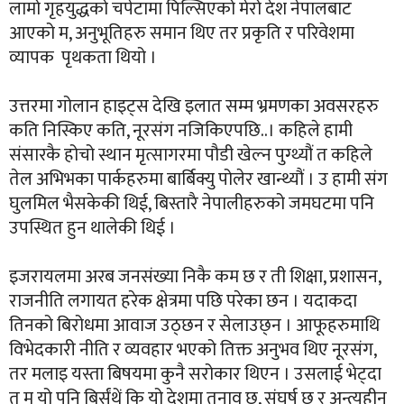
लामो गृहयुद्धको चपेटामा पिल्सिएको मेरो देश नेपालबाट
आएको म, अनुभूतिहरु समान थिए तर प्रकृति र परिवेशमा
व्यापक पृथकता थियो ।
उत्तरमा गोलान हाइट्स देखि इलात सम्म भ्रमणका अवसरहरु
कति निस्किए कति, नूरसंग नजिकिएपछि..। कहिले हामी
संसारकै होचो स्थान मृत्सागरमा पौडी खेल्न पुग्थ्यौं त कहिले
तेल अभिभका पार्कहरुमा बार्बिक्यु पोलेर खान्थ्यौं । उ हामी संग
घुलमिल भैसकेकी थिई, बिस्तारै नेपालीहरुको जमघटमा पनि
उपस्थित हुन थालेकी थिई ।
इजरायलमा अरब जनसंख्या निकै कम छ र ती शिक्षा, प्रशासन,
राजनीति लगायत हरेक क्षेत्रमा पछि परेका छन । यदाकदा
तिनको बिरोधमा आवाज उठ्छन र सेलाउछ्न । आफूहरुमाथि
विभेदकारी नीति र व्यवहार भएको तिक्त अनुभव थिए नूरसंग,
तर मलाइ यस्ता बिषयमा कुनै सरोकार थिएन । उसलाई भेट्दा
त म यो पनि बिर्संथें कि यो देशमा तनाव छ, संघर्ष छ र अन्त्यहीन