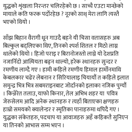
युद्धको शृंखला निरन्तर चलिरहेको छ । साच्चै एउटा मान्छेको
मायाले कति फरक पर्दोरहेछ ? नूरको साथ् मेरा लागि त्यस्तै
भएको थियो ।
साँझ बिहान वैरागी धून गाउदै बहने यी चिसा वतासहरु अब
बिल्कुल बद्लिएका थिए, तिनको श्पर्श शितल र मिठो लाग्न
थालेको थियो । हिजो पराइ र बिरानोजस्तो लाग्ने यो देशप्रति
नजानिँदो आत्मियता बढ्न थाल्यो, हरेक स्थानहरु सुन्दर र
रमणीय लाग्दै गए । हामी कहिले रमणीय हिमाल हार्मोनमाथि
केबलकार चढेर लेबनान र सिरियालाइ चियायौं त कहिले इलात
समुन्द्र भित्र भित्र सबमराइनबाट जोर्दानको इलाका नजिक पुग्यौं
। किन्नेरेत तलाउ, याफो किनार, तेल अभिभ शहर या पवित्र
जेरुसेलम आदि अनेक स्थानहरु र त्यहाँ बिताएका क्षणहरु
हाम्रो समयको क्यालेन्डर र स्मृतिका पानाहरुमा थपिदै गए ।
युद्धका संकेतहरु, पदचाप या आवाजहरु अहँ कहिकतै सुनिएन
या तिनको आभास सम्म भएन ।