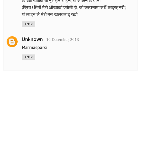
खबिबी खबिबी या नूर एल आइन, या सकिन खयाली
(प्रिय ! तिमी मेरो आँखाको ज्योती हौ, जो कल्पनामा सधैं छाइरहन्छौ )
यो लाइन ले मेरो मन खलबलाइ रह्यो
REPLY
Unknown
16 December, 2013
Marmasparsi
REPLY