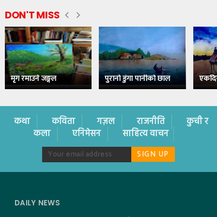
DON'T MISS
मृग रमाउने जङ्गल
पुरानो डुंगा पानीको छाल
एकदि
कथा
कविता
गज़ल
राजनीति
कुची र
कला
एनिमेसन
साहित्य वाचन
DAILY NEWS