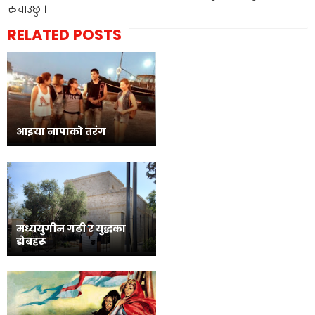
रुचाउछु ।
RELATED POSTS
आइया नापाको तरंग
मध्ययुगीन गढी र युद्धका
डोबहरू