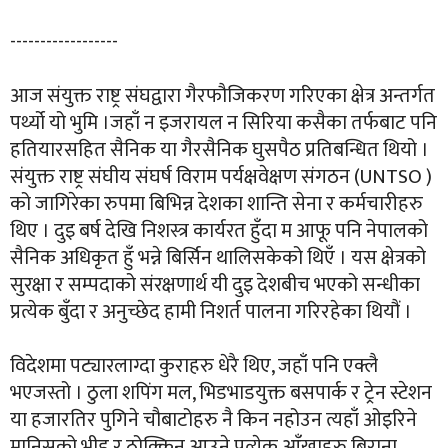
------------------
आज संयुक्त राष्ट्र संघद्वारा गैरफौजिकरण गरिएका क्षेत्र अन्तर्गत
पर्थ्यो यो भुमि ।जहाँ न इजरायल न सिरिया कसैका तर्फबाट पनि
हतियारसहित सैनिक या गैरसैनिक घुसपैठ प्रतिबन्धित थियो ।
संयुक्त राष्ट्र संघीय संघर्ष विराम पर्यक्षवेक्षण संगठन (UNTSO )
को जागिरेका रुपमा बिभिन्न देशका शान्ति सेना र कर्मचारीहरु
थिए । दुइ बर्ष देखि निशस्त्र कार्यरत हुँदा म आफू पनि नेपालको
सैनिक अधिकृत हुँ भन्ने बिर्सिन थालिसकेको थिएँ । यस क्षेत्रको
सुरक्षा र सम्पदाको संरक्षणार्थ यी दुइ देशबीच भएको सन्धीका
प्रत्येक बुँदा र अनुच्छेद हामी निशर्त पालना गरिरहेका थियौं ।
विदेशमा पट्यारलाग्दा कुराहरु धेरै थिए, जहाँ पनि एक्लै
भएजस्तो । ठुला शपिंग मल, भिडभाडयुक्त बसपार्क र ट्रेन स्टेशन
या हजारतिर पुगिने चौबाटोहरु नै किन नहोउन त्यहाँ ओइरिने
मानिसको भीड र ठोक्किन आउने पत्येक आँखाहरु बिराना