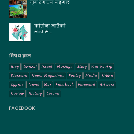
मृग रमाउने जङ्गल
कोरोना नाउँको
सन्त्रास ..
विषय क्रम
Blog
Ghazal
Israel
Musings
Story
War Poetry
Diaspora
News Magazines
Poetry
Media
Tirkha
Cyprus
Travel
War
Facebook
Foreword
Artwork
Review
History
Corona
FACEBOOK