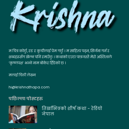
म चित्र कोर्छु, रङ र कुचीलाई प्रेम गर्छु । म साहित्य पढ्न, सिर्जना गर्न र
शब्दहरूसँग खेल्न पनि रमाउँछु । कथाको एउटा पात्रजस्तै मेरो अस्तित्वले
‘कृष्णपक्ष’ भन्ने नाम बोकेर हिँडेको छ ।
मलाई चिठी लेख्न
hi@krishnathapa.com
पछिल्ला पोस्टहरु
तिर्खाभित्रको शीर्ष कथा - रेडियो
नेपाल