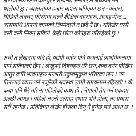
औपचारिक रुपमै कम्प्युटर सम्बन्धी अनलाइन अध्ययन गर्न
थालेको छु । व्यस्तताका हजार बहाना थपिएका छन - क्लास,
भिडियो लेक्चर, फोरममा चल्ने शैक्षिक बहसहरू, असाइन्मेन्ट ...
त्यसमाथि आफ्नो कामको जिम्मेवारी त छदै नै छ । यतिखेर घरमै
बसी बसी सिक्न सकिने केही छोटा कोर्षहरु गरिरहेको छु ।
रुची त लेखनमा पनि हो, यद्यपी चाहेर पनि यसलाई प्राथमिकतामा
पार्न सकिएको छैन । लेख्नुपर्ने बिषयहरु धेरै छन, शब्द बनेर पोखिन
आतुर कति भावनाहरु मनभरी उकुशमुकुश भरिएका छन । तर
तिनलाई व्यक्त गर्न नजुरेको अवस्था लामो समयसम्म रहिरह्यो । यो
कथा पनि धेरै महिना पहिलेको कथा हो । नेपाली तैप गर्न एकदम
अल्छी लाग्छ । पहिले जस्तो उत्साह नभएर पनि होला, तर प्रयास
सधैं रहनेछ । प्रतिक्रिया लेखेर हौसला दिनु नै हुनेछ भन्ने आशा छ ।