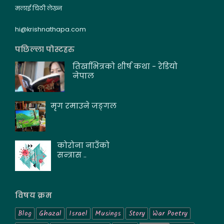
मलाई चिठी लेख्न
hi@krishnathapa.com
पछिल्ला पोस्टहरु
तिर्खाभित्रको शीर्ष कथा - रेडियो
नेपाल
मृग रमाउने जङ्गल
कोरोना नाउँको
सन्त्रास ..
विषय क्रम
Blog
Ghazal
Israel
Musings
Story
War Poetry