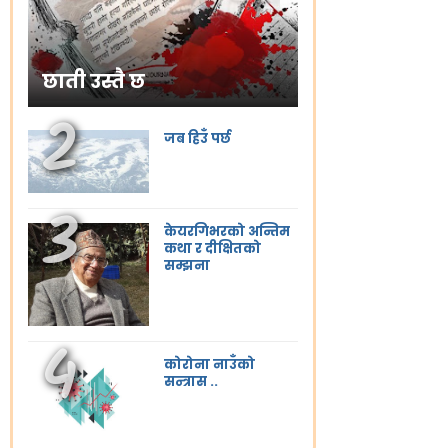
छाती उस्तै छ
जब हिउँ पर्छ
केयरगिभरको अन्तिम
कथा र दीक्षितको
सम्झना
कोरोना नाउँको
सन्त्रास ..