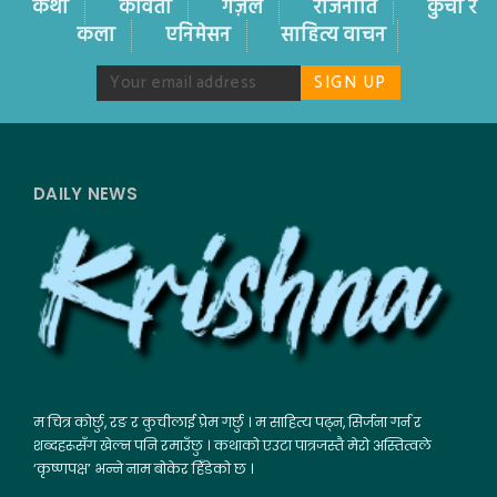
कथा
कविता
गज़ल
राजनीति
कुची र
कला
एनिमेसन
साहित्य वाचन
DAILY NEWS
म चित्र कोर्छु, रङ र कुचीलाई प्रेम गर्छु । म साहित्य पढ्न, सिर्जना गर्न र
शब्दहरूसँग खेल्न पनि रमाउँछु । कथाको एउटा पात्रजस्तै मेरो अस्तित्वले
‘कृष्णपक्ष’ भन्ने नाम बोकेर हिँडेको छ ।