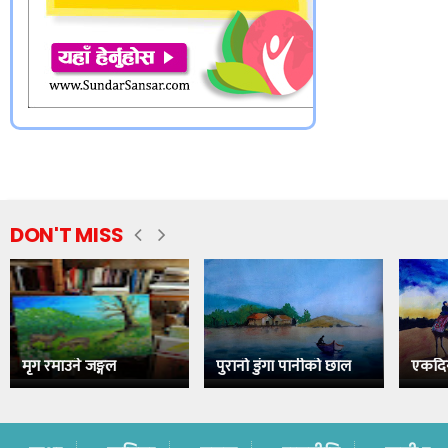
DON'T MISS
मृग रमाउने जङ्गल
पुरानो डुंगा पानीको छाल
एकदि