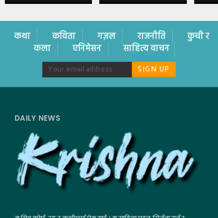
कथा
कविता
गज़ल
राजनीति
कुची र
कला
एनिमेसन
साहित्य वाचन
DAILY NEWS