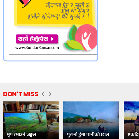
DON'T MISS
मृग रमाउने जङ्गल
पुरानो डुंगा पानीको छाल
एकदि