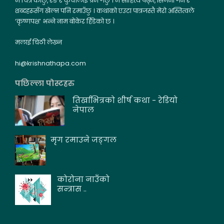
म चित्र कोर्छु, रङ र कुचीलाई प्रेम गर्छु । म साहित्य पढ्न, सिर्जना गर्न र
शब्दहरूसँग खेल्न पनि रमाउँछु । कथाको एउटा पात्रजस्तै मेरो अस्तित्वले
‘कृष्णपक्ष’ भन्ने नाम बोकेर हिँडेको छ ।
मलाई चिठी लेख्न
hi@krishnathapa.com
पछिल्ला पोस्टहरु
तिर्खाभित्रको शीर्ष कथा - रेडियो
नेपाल
मृग रमाउने जङ्गल
कोरोना नाउँको
सन्त्रास ..