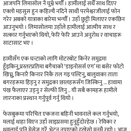
आजपनि लिमासोल नै घुम्ने भयौँ । हामीलाई सधैँ साथ दिएर
एक्लो महसुस हुन कहिल्यै नदिने साथी परमेश्वरजीलाई फोन
गरेर अबको यात्राका बारेमा भन्यौँ । उहाँ छुट्टी मिलाएर एकछिन
आउनुभयो । लिमासोलमा उहाँले हामीलाई आत्मीय साथ र
सत्कार गर्नुभएको थियो, फेरि फेरि आउने अनुरोध र वाचाहरू
साटासाट भए ।
हामीसँग एक घन्टाको लागि मोटरबोट किनेर समुद्रमा
हुँइकिनु,प्रस्तरप्रतिमा बगैचाको ‘डाइनोसर्स एग’ मा बसेर फोटो
खिच्नु, किनारै किनार निकै तल गइ पल्टिनु, बालुवाका ताता
बगरहरूमा हिड्नु र समुद्रका छालहरूसँग जिस्किनु … हावामा
पंख फैलाएर उड्नु र सेल्फी लिनु .. यी सबै कामहरू हामीले
लारनाका प्रस्थान गर्नुपूर्व गर्नु थियो ।
फेसबुकमा परिचित एकजना बहिनी भावनाले कल गर्नुभयो,
मलाई थाहा थिएन उहाँ साइप्रसमा हुनुहुँदोरहेछ । रेविका र
ध्रुवलाई पनि मेसेज गरेँ, भेट्न नपाएको दुखेसो मनमै रह्यो । आज