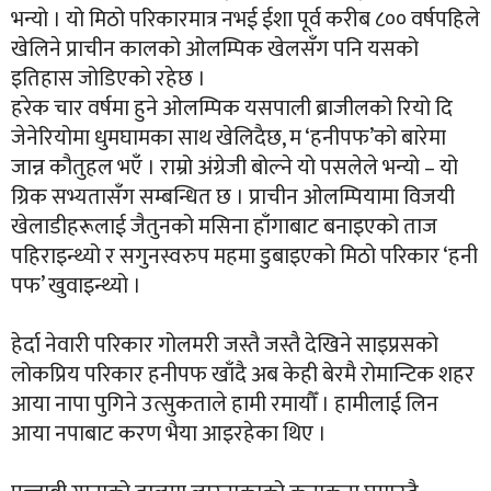
भन्यो । यो मिठो परिकारमात्र नभई ईशा पूर्व करीब ८०० वर्षपहिले
खेलिने प्राचीन कालको ओलम्पिक खेलसँग पनि यसको
इतिहास जोडिएको रहेछ ।
हरेक चार वर्षमा हुने ओलम्पिक यसपाली ब्राजीलको रियो दि
जेनेरियोमा धुमघामका साथ खेलिदैछ, म ‘हनीपफ’को बारेमा
जान्न कौतुहल भएँ । राम्रो अंग्रेजी बोल्ने यो पसलेले भन्यो – यो
ग्रिक सभ्यतासँग सम्बन्धित छ । प्राचीन ओलम्पियामा विजयी
खेलाडीहरूलाई जैतुनको मसिना हाँगाबाट बनाइएको ताज
पहिराइन्थ्यो र सगुनस्वरुप महमा डुबाइएको मिठो परिकार ‘हनी
पफ’ खुवाइन्थ्यो ।
हेर्दा नेवारी परिकार गोलमरी जस्तै जस्तै देखिने साइप्रसको
लोकप्रिय परिकार हनीपफ खाँदै अब केही बेरमै रोमान्टिक शहर
आया नापा पुगिने उत्सुकताले हामी रमायौँ । हामीलाई लिन
आया नपाबाट करण भैया आइरहेका थिए ।