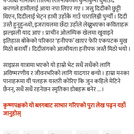
पन्जाबी गानाको तालमा लारनाकाको कुनाकुना घुमाउदै
करणले हामीलाई आया नपा लिएर गए । जसु दिदीको छुट्टी
थिएन, दिदीलाई भेट्न हामी उहाँकै गाउँ पारालिम्नी पुग्यौँ । दिदी
उस्तै हुनुहुन्थ्यो, इजरायलमा छँदा उहाँले लेख्नुभएका कविताहरू
झल्झली याद आए । प्राचीन ओलम्पिक खेलमा खुवाइने
इतिहास बोकेको परिकार ‘हनीपफ’ खाएर फेरि एकपटक मुख
मिठो बनायौँ । दिदीसंगको आत्मीयता हनीपफ जस्तै मिठो भयो ।
साइप्रस यात्रामा भएको यो हाम्रो भेट सधैं सधैंको लागि
अविष्मरणीय र जीवनभरिको लागि यादगार बन्यो । हाम्रा मनका
पानाहरूमा यी पलहरू यस्तरी कोरिए कि जुन कहिले मेटिने
छैनन्, सधैं सधैं रहनेछन स्मृतिका डोबहरू बनेर … ।
कृष्णपक्षको यो ब्लगबाट साभार गरिएको पुरा लेख पढ्न यहाँ
जानुहोस्