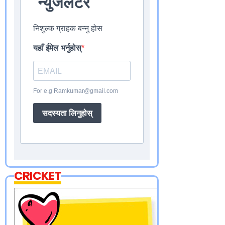
न्युजलेटर
निशुल्क ग्राहक बन्नु होस
यहाँ ईमेल भर्नुहोस्
For e.g Ramkumar@gmail.com
सदस्यता लिनुहोस्
CRICKET