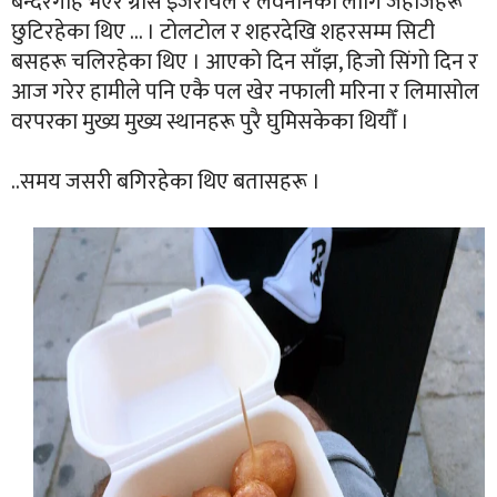
बन्दरगाह भएर ग्रीस इजरायल र लेवनानका लागि जहाजहरू
छुटिरहेका थिए … । टोलटोल र शहरदेखि शहरसम्म सिटी
बसहरू चलिरहेका थिए । आएको दिन साँझ, हिजो सिंगो दिन र
आज गरेर हामीले पनि एकै पल खेर नफाली मरिना र लिमासोल
वरपरका मुख्य मुख्य स्थानहरू पुरै घुमिसकेका थियौँ ।
..समय जसरी बगिरहेका थिए बतासहरू ।