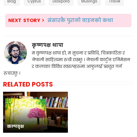
Blog
Cyprus
Diaspora
Musings
Travel
NEXT STORY
संसारकै पुरानो वाइनको कथा
कृष्णपक्ष थापा
म कृष्णपक्ष थापा हो, म सुचना र प्रविधि, चित्रकारिता र
नेपाली साहित्यमा रुची राख्छु । नेपाली कार्टुन एनिमेसन
र कलाका विविध स्वरुपहरुमा आफुलाई प्रस्तुत गर्न
रुचाउछु ।
RELATED POSTS
कल्पवृक्ष