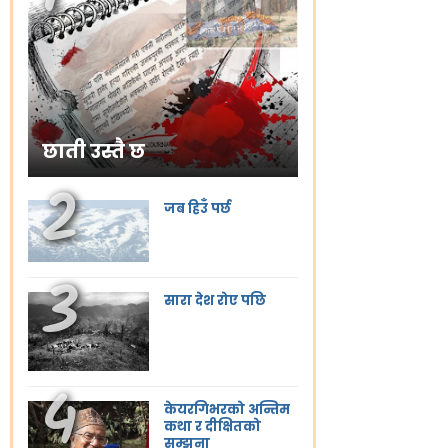
छाती उस्तै छ
जब हिउँ पर्छ
सारा देश रोए पछि
केयरगिभरको अन्तिम
कथा र दीक्षितको
सम्झना