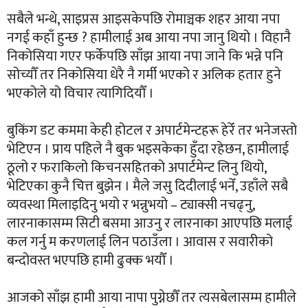
सबैले भन्थे, साइप्रस आइसकेपछि रोमाञ्चक शहर आया नपा
नगई कहाँ हुन्छ ? हामीलाई अब आया नपा जानु थियो । विहानै
निकोसिया गएर फर्केपछि साँझ आया नपा जाने कि भन्ने पनि
सोच्यौँ तर निकोसिया धेरै नै गर्मी भएको र अलिक हतार हुने
भएकोले यो विचार त्यागिदियौँ ।
बुकिंग डट कममा केही होटल र अपार्टमेन्टहरू हेरेँ तर भनेजस्तो
भेटिएन । प्राय पहिले नै बुक भइसकेका हुँदा रहेछन, हामीलाई
ठूलो र फराकिलो किचनसहितको अपार्टमेन्ट लिनु थियो,
भेटिएका कुनै चित्त बुझेन । मैले जसु दिदीलाई भनेँ, उहाँले सबै
व्यवस्था मिलाइदिनु भयो र भन्नुभयो – ट्याक्सी नचढ्नु,
लारनाकासम्म सिटी बसमा आउनु र लारनाका आएपछि मलाई
कल गर्नु म करणलाई लिन पठाउँला । आवास र सवारीको
बन्दोवस्त भएपछि हामी ढुक्क भयौँ ।
आजको साँझ हामी आया नापा पुग्नेछौँ तर त्यसबेलासम्म हामीले